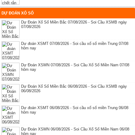
DỰ ĐOÁN XỔ SỐ
Dự Đoán Xổ Số Miền Bắc 07/08/2026 - Soi Cầu XSMB ngày
07/08/2026
Dự đoán XSMT 07/08/2026 - Soi cầu xổ số miền Trung 07/08
hôm nay
Dự Đoán XSMN 07/08/2026 - Soi Cầu Xổ Số Miền Nam 07/08
hôm nay
Dự Đoán Xổ Số Miền Bắc 06/08/2026 - Soi Cầu XSMB ngày
06/08/2026
Dự đoán XSMT 06/08/2026 - Soi cầu xổ số miền Trung 06/08
hôm nay
Dự Đoán XSMN 06/08/2026 - Soi Cầu Xổ Số Miền Nam 06/08
hôm nay