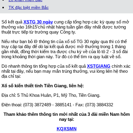
TK đặc biệt miền Bắc
Sổ kết quả
XSTG 30 ngày
cung cấp tổng hợp các kỳ quay số mở
thưởng vào 16h15’chủ nhật hàng tuần gần đây nhất được tường
thuật trực tiếp từ trường quay Công ty.
Nếu như bạn bỏ lỡ thông tin của xổ số TG 30 ngày qua thì có thể
truy cập tại đây để dò lại kết quả được mở thưởng trong 1 tháng
gần nhất, đồng thời kiểm tra được chu kỳ về của lô tô 2 - 3 số đài
trong khoảng thời gian này. Từ đó có thể tìm ra quy luật về số.
Dò nhanh thông tin tổng hợp của sổ kết quả
XSTGIANG
chính xác
nhất tại đây, nếu bạn may mắn trúng thưởng, vui lòng liên hệ theo
địa chỉ tại:
Xổ số kiến thiết tỉnh Tiền Giang, liên hệ:
Địa chỉ: 5 Thủ Khoa Huân, P1, Mỹ Tho, Tiền Giang.
Điện thoại: (073) 3872489 - 3885141 - Fax: (073) 3884332
Tham khảo thêm thông tin mới nhất của 3 đài miền Nam hôm
nay tại:
KQXSMN