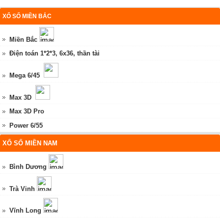
XỔ SỐ MIỀN BẮC
Miền Bắc
Điện toán 1*2*3, 6x36, thần tài
Mega 6/45
Max 3D
Max 3D Pro
Power 6/55
XỔ SỐ MIỀN NAM
Bình Dương
Trà Vinh
Vĩnh Long