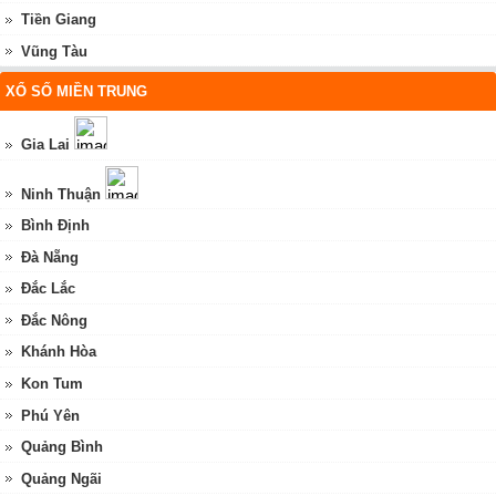
Tiền Giang
Vũng Tàu
XỔ SỐ MIỀN TRUNG
Gia Lai
Ninh Thuận
Bình Định
Đà Nẵng
Đắc Lắc
Đắc Nông
Khánh Hòa
Kon Tum
Phú Yên
Quảng Bình
Quảng Ngãi