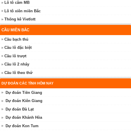
Lô tô câm MB
Lô tô xiên miền Bắc
Thống kê Vietlott
CẦU MIỀN BẮC
Cầu bạch thủ
Cầu lô đặc biệt
Cầu lô trượt
Cầu lô 2 nháy
Cầu lô theo thứ
DỰ ĐOÁN CÁC TỈNH HÔM NAY
Dự đoán Tiền Giang
Dự đoán Kiên Giang
Dự đoán Đà Lạt
Dự đoán Khánh Hòa
Dự đoán Kon Tum