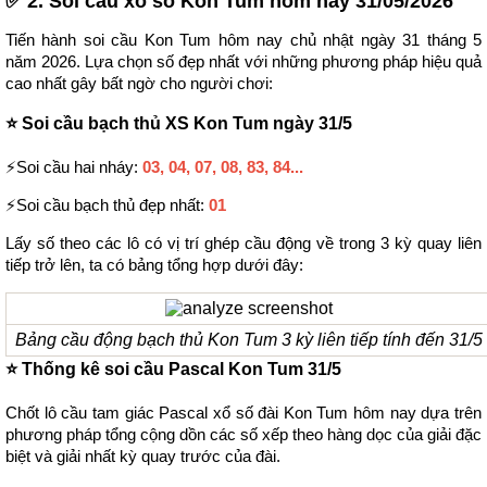
✅
2. Soi cầu xổ số Kon Tum hôm nay 31/05/2026
Tiến hành soi cầu Kon Tum hôm nay chủ nhật ngày 31 tháng 5
năm 2026. Lựa chọn số đẹp nhất với những phương pháp hiệu quả
cao nhất gây bất ngờ cho người chơi:
⭐️
Soi cầu bạch thủ XS Kon Tum ngày 31/5
⚡
Soi cầu hai nháy:
03, 04, 07, 08, 83, 84...
⚡
Soi cầu bạch thủ đẹp nhất:
01
Lấy số theo các lô có vị trí ghép cầu động về trong 3 kỳ quay liên
tiếp trở lên, ta có bảng tổng hợp dưới đây:
Bảng cầu động bạch thủ Kon Tum 3 kỳ liên tiếp tính đến 31/5
⭐️
Thống kê soi
cầu Pascal Kon Tum 31/5
Chốt lô cầu tam giác Pascal xổ số đài Kon Tum hôm nay dựa trên
phương pháp tổng cộng dồn các số xếp theo hàng dọc của giải đặc
biệt và giải nhất kỳ quay trước của đài.