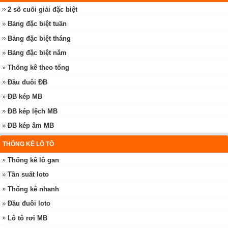
2 số cuối giải đặc biệt
Bảng đặc biệt tuần
Bảng đặc biệt tháng
Bảng đặc biệt năm
Thống kê theo tổng
Đầu đuôi ĐB
ĐB kép MB
ĐB kép lệch MB
ĐB kép âm MB
THỐNG KÊ LÔ TÔ
Thống kê lô gan
Tần suất loto
Thống kê nhanh
Đầu đuôi loto
Lô tô rơi MB