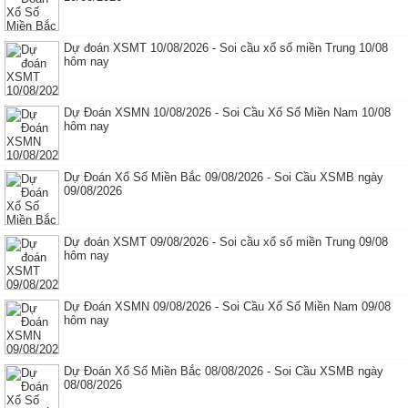
Dự đoán XSMT 10/08/2026 - Soi cầu xổ số miền Trung 10/08
hôm nay
Dự Đoán XSMN 10/08/2026 - Soi Cầu Xổ Số Miền Nam 10/08
hôm nay
Dự Đoán Xổ Số Miền Bắc 09/08/2026 - Soi Cầu XSMB ngày
09/08/2026
Dự đoán XSMT 09/08/2026 - Soi cầu xổ số miền Trung 09/08
hôm nay
Dự Đoán XSMN 09/08/2026 - Soi Cầu Xổ Số Miền Nam 09/08
hôm nay
Dự Đoán Xổ Số Miền Bắc 08/08/2026 - Soi Cầu XSMB ngày
08/08/2026