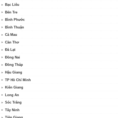
Bạc Liêu
Bến Tre
Bình Phước
Bình Thuận
Cà Mau
Cần Thơ
Đà Lạt
Đồng Nai
Đồng Tháp
Hậu Giang
TP Hồ Chí Minh
Kiên Giang
Long An
Sóc Trăng
Tây Ninh
Tiền Giang