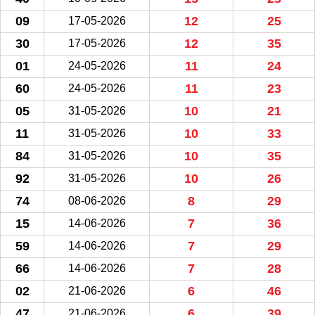
09
12
25
17-05-2026
30
12
35
17-05-2026
01
11
24
24-05-2026
60
11
23
24-05-2026
05
10
21
31-05-2026
11
10
33
31-05-2026
84
10
35
31-05-2026
92
10
26
31-05-2026
74
8
29
08-06-2026
15
7
36
14-06-2026
59
7
29
14-06-2026
66
7
28
14-06-2026
02
6
46
21-06-2026
47
6
39
21-06-2026