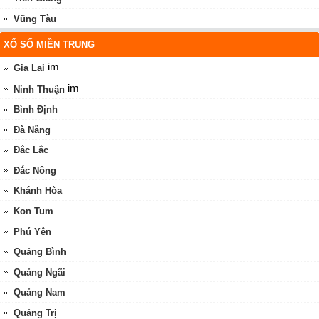
Vũng Tàu
XỔ SỐ MIỀN TRUNG
Gia Lai
Ninh Thuận
Bình Định
Đà Nẵng
Đắc Lắc
Đắc Nông
Khánh Hòa
Kon Tum
Phú Yên
Quảng Bình
Quảng Ngãi
Quảng Nam
Quảng Trị