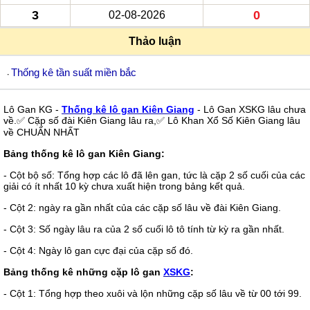
3
0
02-08-2026
Thảo luận
Thống kê tần suất miền bắc
Lô Gan KG -
Thống kê lô gan Kiên Giang
- Lô Gan XSKG lâu chưa
về.✅ Cặp số đài Kiên Giang lâu ra,✅ Lô Khan Xổ Số Kiên Giang lâu
về CHUẨN NHẤT
Bảng thống kê lô gan Kiên Giang:
- Cột bộ số: Tổng hợp các lô đã lên gan, tức là cặp 2 số cuối của các
giải có ít nhất 10 kỳ chưa xuất hiện trong bảng kết quả.
- Cột 2: ngày ra gần nhất của các cặp số lâu về đài Kiên Giang.
- Cột 3: Số ngày lâu ra của 2 số cuối lô tô tính từ kỳ ra gần nhất.
- Cột 4: Ngày lô gan cực đại của cặp số đó.
Bảng thống kê những cặp lô gan
XSKG
:
- Cột 1: Tổng hợp theo xuôi và lộn những cặp số lâu về từ 00 tới 99.