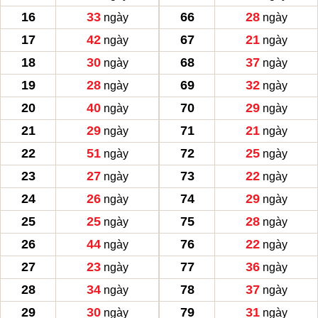
16
33
66
28
ngày
ngày
17
42
67
21
ngày
ngày
18
30
68
37
ngày
ngày
19
28
69
32
ngày
ngày
20
40
70
29
ngày
ngày
21
29
71
21
ngày
ngày
22
51
72
25
ngày
ngày
23
27
73
22
ngày
ngày
24
26
74
29
ngày
ngày
25
25
75
28
ngày
ngày
26
44
76
22
ngày
ngày
27
23
77
36
ngày
ngày
28
34
78
37
ngày
ngày
29
30
79
31
ngày
ngày