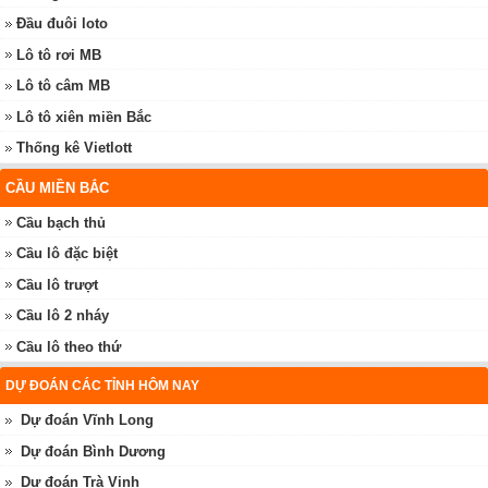
Đầu đuôi loto
Lô tô rơi MB
Lô tô câm MB
Lô tô xiên miền Bắc
Thống kê Vietlott
CẦU MIỀN BẮC
Cầu bạch thủ
Cầu lô đặc biệt
Cầu lô trượt
Cầu lô 2 nháy
Cầu lô theo thứ
DỰ ĐOÁN CÁC TỈNH HÔM NAY
Dự đoán Vĩnh Long
Dự đoán Bình Dương
Dự đoán Trà Vinh