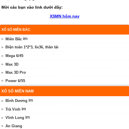
Mời các bạn vào link dưới đây:
XSMN hôm nay
XỔ SỐ MIỀN BẮC
Miền Bắc
Điện toán 1*2*3, 6x36, thần tài
Mega 6/45
Max 3D
Max 3D Pro
Power 6/55
XỔ SỐ MIỀN NAM
Bình Dương
Trà Vinh
Vĩnh Long
An Giang