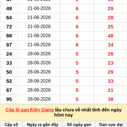
49
6
29
21-06-2026
64
6
28
21-06-2026
72
6
25
21-06-2026
88
6
48
21-06-2026
97
6
34
21-06-2026
24
5
26
28-06-2026
33
5
23
28-06-2026
50
5
29
28-06-2026
52
5
33
28-06-2026
67
5
21
28-06-2026
95
5
38
28-06-2026
Cặp lô gan Kiên Giang
lâu chưa về nhất tính đến ngày
hôm nay
Cặp số
Ngày ra gần đây
Số ngày gan
Gan cực đại