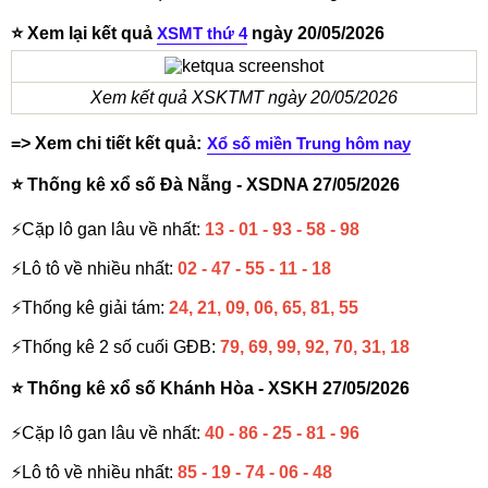
⭐️ Xem lại kết quả
XSMT thứ 4
ngày 20/05/2026
Xem kết quả XSKTMT ngày 20/05/2026
=> Xem chi tiết kết quả:
Xổ số miền Trung hôm nay
⭐️
Thống kê xổ số Đà Nẵng - XSDNA 27/05/2026
⚡Cặp lô gan lâu về nhất:
​​​​​​13 - 01 - 93 - 58 - 98
⚡Lô tô về nhiều nhất:
​​​​​​02 - 47 - 55 - 11 - 18
⚡Thống kê giải tám:
​​​​​​24, 21, 09, 06, 65, 81, 55
⚡Thống kê 2 số cuối GĐB:
​​​​​​79, 69, 99, 92, 70, 31, 18
⭐️
Thống kê xổ số Khánh Hòa - XSKH 27/05/2026
⚡Cặp lô gan lâu về nhất:
​​​​​​40 - 86 - 25 - 81 - 96
⚡Lô tô về nhiều nhất:
​​​​​​85 - 19 - 74 - 06 - 48