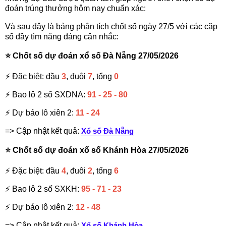
đoán trúng thưởng hôm nay chuẩn xác:
Và sau đây là bảng phân tích chốt số ngày 27/5 với các cặp
số đầy tìm năng đáng cân nhắc:
⭐️ Chốt số dự đoán xổ số Đà Nẵng 27/05/2026
⚡ Đặc biệt: đầu
3
, đuôi
7
, tổng
0
⚡ Bao lô 2 số SXDNA:
91 - 25 - 80
⚡ Dự báo lô xiên 2:
11 - 24
=> Cập nhật kết quả:
Xổ số Đà Nẵng
⭐️ Chốt số dự đoán xổ số Khánh Hòa 27/05/2026
⚡ Đặc biệt: đầu
4
, đuôi
2
, tổng
6
⚡ Bao lô 2 số SXKH:
95 - 71 - 23
⚡ Dự báo lô xiên 2:
12 - 48
=> Cập nhật kết quả:
Xổ số Khánh Hòa