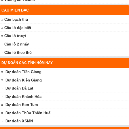
CẦU MIỀN BẮC
Cầu bạch thủ
Cầu lô đặc biệt
Cầu lô trượt
Cầu lô 2 nháy
Cầu lô theo thứ
DỰ ĐOÁN CÁC TỈNH HÔM NAY
Dự đoán Tiền Giang
Dự đoán Kiên Giang
Dự đoán Đà Lạt
Dự đoán Khánh Hòa
Dự đoán Kon Tum
Dự đoán Thừa Thiên Huế
Dự đoán XSMN