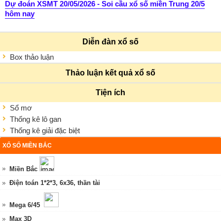
Dự đoán XSMT 20/05/2026 - Soi cầu xổ số miền Trung 20/5
hôm nay
Diễn đàn xổ số
Box thảo luận
Thảo luận kết quả xổ số
Tiện ích
Sổ mơ
Thống kê lô gan
Thống kê giải đặc biệt
XỔ SỐ MIỀN BẮC
Miền Bắc
Điện toán 1*2*3, 6x36, thần tài
Mega 6/45
Max 3D