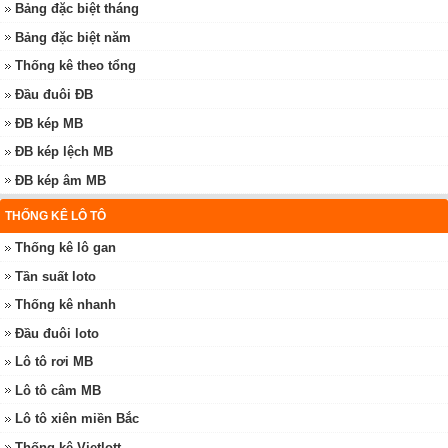
Bảng đặc biệt tháng
Bảng đặc biệt năm
Thống kê theo tổng
Đầu đuôi ĐB
ĐB kép MB
ĐB kép lệch MB
ĐB kép âm MB
THỐNG KÊ LÔ TÔ
Thống kê lô gan
Tần suất loto
Thống kê nhanh
Đầu đuôi loto
Lô tô rơi MB
Lô tô câm MB
Lô tô xiên miền Bắc
Thống kê Vietlott