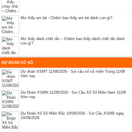
Mơ thấy em bé - Chiêm bao thấy em bé đánh con gì?
Mơ thấy đánh chết rắn – Chiêm bao thấy đánh chết rắn đánh
con gì?
DỰ ĐOÁN XỔ SỐ
Dự đoán XSMT 11/08/2026 - Soi cầu xổ số miền Trung 11/08
hôm nay
Dự Đoán XSMN 11/08/2026 - Soi Cầu Xổ Số Miền Nam 11/08
hôm nay
Dự Đoán Xổ Số Miền Bắc 10/08/2026 - Soi Cầu XSMB ngày
10/08/2026