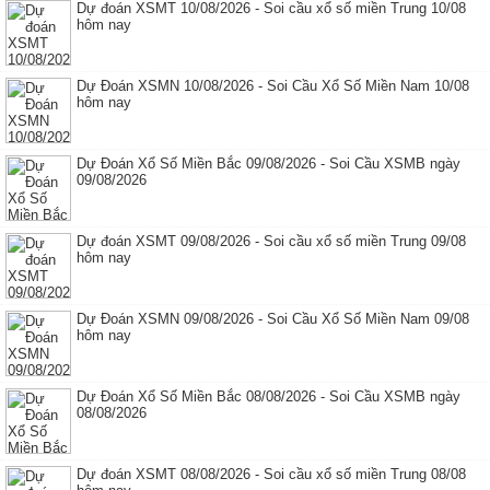
Dự đoán XSMT 10/08/2026 - Soi cầu xổ số miền Trung 10/08
hôm nay
Dự Đoán XSMN 10/08/2026 - Soi Cầu Xổ Số Miền Nam 10/08
hôm nay
Dự Đoán Xổ Số Miền Bắc 09/08/2026 - Soi Cầu XSMB ngày
09/08/2026
Dự đoán XSMT 09/08/2026 - Soi cầu xổ số miền Trung 09/08
hôm nay
Dự Đoán XSMN 09/08/2026 - Soi Cầu Xổ Số Miền Nam 09/08
hôm nay
Dự Đoán Xổ Số Miền Bắc 08/08/2026 - Soi Cầu XSMB ngày
08/08/2026
Dự đoán XSMT 08/08/2026 - Soi cầu xổ số miền Trung 08/08