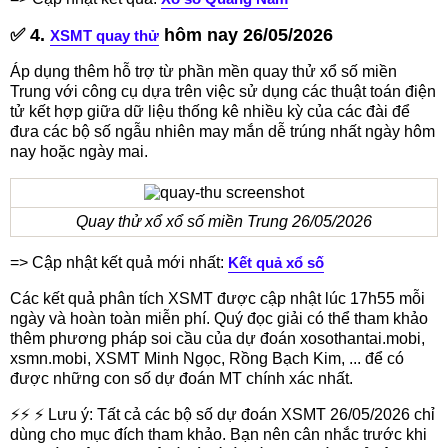
✅ 4.
​​​​​​​ hôm nay 26/05/2026
XSMT quay thử
Áp dụng thêm hỗ trợ từ phần mền quay thử xổ số miền
Trung với công cụ dựa trên việc sử dụng các thuật toán điện
tử kết hợp giữa dữ liệu thống kê nhiều kỳ của các đài để
đưa các bộ số ngẫu nhiên may mắn dễ trúng nhất ngày hôm
nay hoặc ngày mai.
Quay thử xổ xổ số miền Trung 26/05/2026
=> Cập nhật kết quả mới nhất:
Kết quả xổ số
Các kết quả phân tích XSMT được cập nhật lúc 17h55 mỗi
ngày và hoàn toàn miễn phí. Quý đọc giải có thể tham khảo
thêm phương pháp soi cầu của dự đoán xosothantai.mobi,
xsmn.mobi, XSMT Minh Ngọc, Rồng Bạch Kim, ... để có
được những con số dự đoán MT chính xác nhất.
⚡⚡ ⚡ Lưu ý: Tất cả các bộ số dự đoán XSMT 26/05/2026 chỉ
dùng cho mục đích tham khảo. Bạn nên cân nhắc trước khi