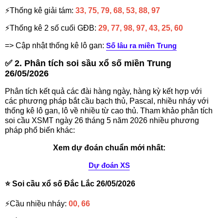
⚡Thống kê giải tám:
​​​​​​33, 75, 79, 68, 53, 88, 97
⚡Thống kê 2 số cuối GĐB:
​​​​​​29, 77, 98, 97, 43, 25, 60
=> Cập nhật thống kê lô gan:
Số lâu ra miền Trung
✅ 2. Phân tích soi sầu xổ số miền Trung
26/05/2026
Phân tích kết quả các đài hàng ngày, hàng kỳ kết hợp với
các phương pháp bắt cầu bạch thủ, Pascal, nhiều nháy với
thống kê lô gan, lô về nhiều từ cao thủ. Tham khảo phân tích
soi cầu XSMT ngày 26 tháng 5 năm 2026 nhiều phương
pháp phổ biến khác:
Xem dự đoán chuẩn mới nhất:
Dự đoán XS
⭐️ Soi cầu xổ số Đắc Lắc 26/05/2026
⚡Cầu nhiều nháy:
00, 66