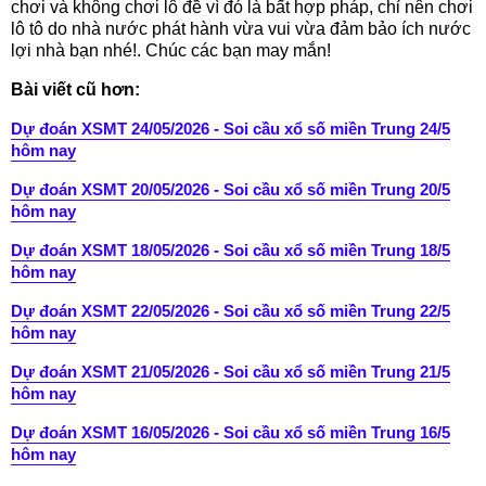
chơi và không chơi lô đề vì đó là bất hợp pháp, chỉ nên chơi
lô tô do nhà nước phát hành vừa vui vừa đảm bảo ích nước
lợi nhà bạn nhé!. Chúc các bạn may mắn!
Bài viết cũ hơn:
Dự đoán XSMT 24/05/2026 - Soi cầu xổ số miền Trung 24/5
hôm nay
Dự đoán XSMT 20/05/2026 - Soi cầu xổ số miền Trung 20/5
hôm nay
Dự đoán XSMT 18/05/2026 - Soi cầu xổ số miền Trung 18/5
hôm nay
Dự đoán XSMT 22/05/2026 - Soi cầu xổ số miền Trung 22/5
hôm nay
Dự đoán XSMT 21/05/2026 - Soi cầu xổ số miền Trung 21/5
hôm nay
Dự đoán XSMT 16/05/2026 - Soi cầu xổ số miền Trung 16/5
hôm nay