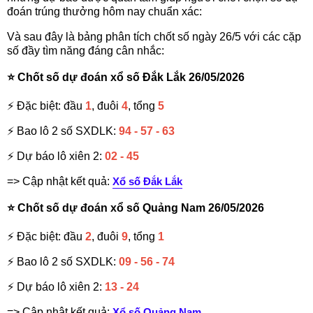
đoán trúng thưởng hôm nay chuẩn xác:
Và sau đây là bảng phân tích chốt số ngày 26/5 với các cặp
số đầy tìm năng đáng cân nhắc:
⭐️ Chốt số dự đoán xổ số Đắk Lắk 26/05/2026
⚡ Đặc biệt: đầu
1
, đuôi
4
, tổng
5
⚡ Bao lô 2 số SXDLK:
94 - 57 - 63
⚡ Dự báo lô xiên 2:
02 - 45
=> Cập nhật kết quả:
Xổ số Đắk Lắk
⭐️ Chốt số dự đoán xổ số Quảng Nam 26/05/2026
⚡ Đặc biệt: đầu
2
, đuôi
9
, tổng
1
⚡ Bao lô 2 số SXDLK:
09 - 56 - 74
⚡ Dự báo lô xiên 2:
13 - 24
=> Cập nhật kết quả:
Xổ số Quảng Nam