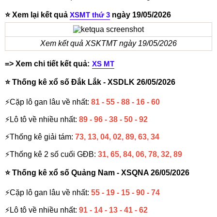
⭐️ Xem lại kết quả
XSMT thứ 3
ngày 19/05/2026
Xem kết quả XSKTMT ngày 19/05/2026
=> Xem chi tiết kết quả:
XS MT
⭐️
Thống kê xổ số Đắk Lắk - XSDLK 26/05/2026
⚡Cặp lô gan lâu về nhất:
​​​​​​81 - 55 - 88 - 16 - 60
⚡Lô tô về nhiều nhất:
​​​​​​89 - 96 - 38 - 50 - 92
⚡Thống kê giải tám:
​​​​​​73, 13, 04, 02, 89, 63, 34
⚡Thống kê 2 số cuối GĐB:
​​​​​​31, 65, 84, 06, 78, 32, 89
⭐️
Thống kê xổ số Quảng Nam - XSQNA 26/05/2026
⚡Cặp lô gan lâu về nhất:
​​​​​​55 - 19 - 15 - 90 - 74
⚡Lô tô về nhiều nhất:
​​​​​​91 - 14 - 13 - 41 - 62