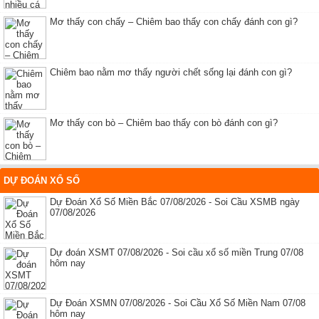
Mơ thấy con chấy – Chiêm bao thấy con chấy đánh con gì?
Chiêm bao nằm mơ thấy người chết sống lại đánh con gì?
Mơ thấy con bò – Chiêm bao thấy con bò đánh con gì?
DỰ ĐOÁN XỔ SỐ
Dự Đoán Xổ Số Miền Bắc 07/08/2026 - Soi Cầu XSMB ngày
07/08/2026
Dự đoán XSMT 07/08/2026 - Soi cầu xổ số miền Trung 07/08
hôm nay
Dự Đoán XSMN 07/08/2026 - Soi Cầu Xổ Số Miền Nam 07/08
hôm nay