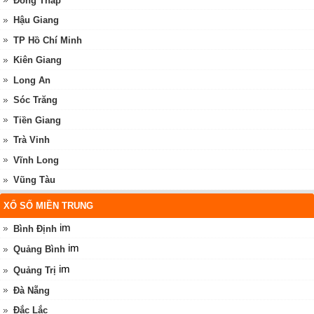
Đồng Tháp
Hậu Giang
TP Hồ Chí Minh
Kiên Giang
Long An
Sóc Trăng
Tiền Giang
Trà Vinh
Vĩnh Long
Vũng Tàu
XỔ SỐ MIỀN TRUNG
Bình Định
Quảng Bình
Quảng Trị
Đà Nẵng
Đắc Lắc