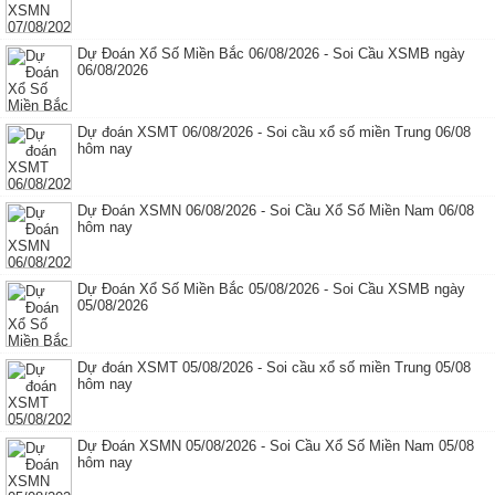
Dự Đoán Xổ Số Miền Bắc 06/08/2026 - Soi Cầu XSMB ngày
06/08/2026
Dự đoán XSMT 06/08/2026 - Soi cầu xổ số miền Trung 06/08
hôm nay
Dự Đoán XSMN 06/08/2026 - Soi Cầu Xổ Số Miền Nam 06/08
hôm nay
Dự Đoán Xổ Số Miền Bắc 05/08/2026 - Soi Cầu XSMB ngày
05/08/2026
Dự đoán XSMT 05/08/2026 - Soi cầu xổ số miền Trung 05/08
hôm nay
Dự Đoán XSMN 05/08/2026 - Soi Cầu Xổ Số Miền Nam 05/08
hôm nay