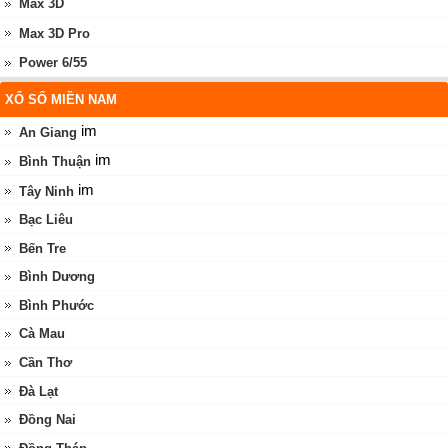
Max 3D
Max 3D Pro
Power 6/55
XỔ SỐ MIỀN NAM
An Giang
Bình Thuận
Tây Ninh
Bạc Liêu
Bến Tre
Bình Dương
Bình Phước
Cà Mau
Cần Thơ
Đà Lạt
Đồng Nai