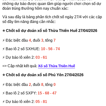
những dự báo được quan tâm giúp người chơi chọn số dự
đoán trúng thưởng hôm nay chuẩn xác:
Và sau đây là bảng phân tích chốt số ngày 27/4 với các cặp
số đầy tìm năng đáng cân nhắc:
⭐️ Chốt số dự đoán xổ số Thừa Thiên Huế 27/04/2026
⚡ Đặc biệt: đầu
4
, đuôi
3
, tổng
7
⚡ Bao lô 2 số SXHUE:
10 - 56 - 74
⚡ Dự báo lô xiên 2:
03 - 61
=> Cập nhật kết quả:
Xổ số Thừa Thiên Huế
⭐️ Chốt số dự đoán xổ số Phú Yên 27/04/2026
⚡ Đặc biệt: đầu
2
, đuôi
8
, tổng
0
⚡ Bao lô 2 số SXPY:
15 - 68 - 47
⚡ Dự báo lô xiên 2:
05 - 81