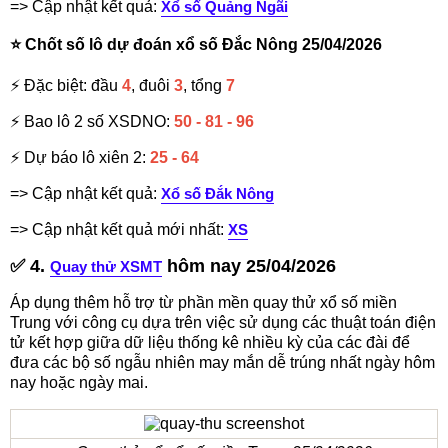
=> Cập nhật kết quả:
Xổ số Quảng Ngãi
⭐️ Chốt số lô dự đoán xổ số Đắc Nông 25/04/2026
⚡ Đặc biệt: đầu
4
, đuôi
3
, tổng
7
⚡ Bao lô 2 số XSDNO:
50 - 81 - 96
⚡ Dự báo lô xiên 2:
25 - 64
=> Cập nhật kết quả:
Xổ số Đắk Nông
=> Cập nhật kết quả mới nhất:
XS
✅ 4.
hôm nay 25/04/2026
Quay thử XSMT
Áp dụng thêm hỗ trợ từ phần mền quay thử xổ số miền
Trung với công cụ dựa trên việc sử dụng các thuật toán điện
tử kết hợp giữa dữ liệu thống kê nhiều kỳ của các đài để
đưa các bộ số ngẫu nhiên may mắn dễ trúng nhất ngày hôm
nay hoặc ngày mai.