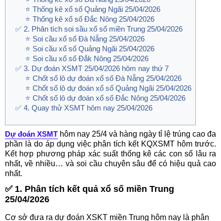
⭐️ Thống kê xổ số Quảng Ngãi 25/04/2026
⭐️ Thống kê xổ số Đắc Nông 25/04/2026
✅ 2. Phân tích soi sầu xổ số miền Trung 25/04/2026
⭐️ Soi cầu xổ số Đà Nẵng 25/04/2026
⭐️ Soi cầu xổ số Quảng Ngãi 25/04/2026
⭐️ Soi cầu xổ số Đắk Nông 25/04/2026
✅ 3. Dự đoán XSMT 25/04/2026 hôm nay thứ 7
⭐️ Chốt số lô dự đoán xổ số Đà Nẵng 25/04/2026
⭐️ Chốt số lô dự đoán xổ số Quảng Ngãi 25/04/2026
⭐️ Chốt số lô dự đoán xổ số Đắc Nông 25/04/2026
✅ 4. Quay thử XSMT hôm nay 25/04/2026
Dự đoán XSMT
hôm nay 25/4 và hàng ngày tỉ lệ trúng cao đa
phần là do áp dụng việc phân tích kết KQXSMT hôm trước.
Kết hợp phương pháp xác suất thống kê các con số lâu ra
nhất, về nhiều… và soi cầu chuyên sâu để có hiệu quả cao
nhất.
✅
1. Phân tích kết quả xổ số miền Trung
25/04/2026
Cơ sở đưa ra dự đoán XSKT miền Trung hôm nay là phân