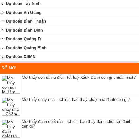
Dự đoán Tây Ninh
Dự đoán An Giang
Dự đoán Bình Thuận
Dự đoán Bình Định
Dự đoán Quảng Trị
Dự đoán Quảng Bình
Dự đoán XSMN
SỔ MƠ
Mơ thấy con rắn là điềm tốt hay xấu? Đánh con gì chuẩn nhất?
Mơ thấy cháy nhà – Chiêm bao thấy cháy nhà đánh con gì?
Mơ thấy đánh chết rắn – Chiêm bao thấy đánh chết rắn đánh
con gì?