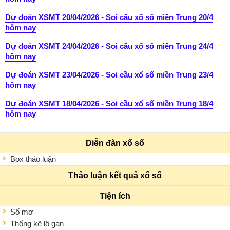
Dự đoán XSMT 20/04/2026 - Soi cầu xổ số miền Trung 20/4
hôm nay
Dự đoán XSMT 24/04/2026 - Soi cầu xổ số miền Trung 24/4
hôm nay
Dự đoán XSMT 23/04/2026 - Soi cầu xổ số miền Trung 23/4
hôm nay
Dự đoán XSMT 18/04/2026 - Soi cầu xổ số miền Trung 18/4
hôm nay
Diễn đàn xổ số
Box thảo luận
Thảo luận kết quả xổ số
Tiện ích
Sổ mơ
Thống kê lô gan