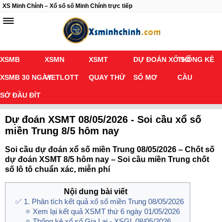
XS Minh Chính – Xổ số số Minh Chính trực tiếp
XSMB
XSMN
XSMT
DỰ ĐOÁN XỔ SỐ
THỐNG KÊ
XSMB 30 NGÀY
VIETLOTT
QUAY THỬ
SỔ MƠ
CẦU
SỚ ĐẦU ĐÍT
Dự đoán XSMT 08/05/2026 - Soi cầu xổ số
miền Trung 8/5 hôm nay
Soi cầu dự đoán xổ số miền Trung 08/05/2026 – Chốt số
dự đoán XSMT 8/5 hôm nay – Soi cầu miền Trung chốt
số lô tô chuẩn xác, miễn phí
Nội dung bài viết
✅ 1. Phân tích kết quả xổ số miền Trung 08/05/2026
⭐️ Xem lại kết quả XSMT thứ 6 ngày 01/05/2026
⭐️ Thống kê xổ số Gia Lai - XSGL 08/05/2026