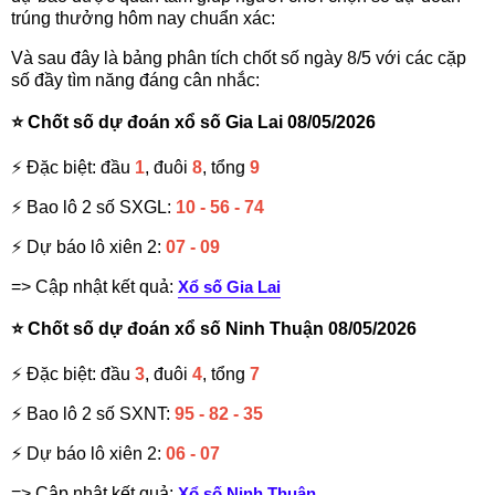
trúng thưởng hôm nay chuẩn xác:
Và sau đây là bảng phân tích chốt số ngày 8/5 với các cặp
số đầy tìm năng đáng cân nhắc:
⭐️ Chốt số dự đoán xổ số Gia Lai 08/05/2026
⚡ Đặc biệt: đầu
1
, đuôi
8
, tổng
9
⚡ Bao lô 2 số SXGL:
10 - 56 - 74
⚡ Dự báo lô xiên 2:
07 - 09
=> Cập nhật kết quả:
Xổ số Gia Lai
⭐️ Chốt số dự đoán xổ số Ninh Thuận 08/05/2026
⚡ Đặc biệt: đầu
3
, đuôi
4
, tổng
7
⚡ Bao lô 2 số SXNT:
95 - 82 - 35
⚡ Dự báo lô xiên 2:
06 - 07
=> Cập nhật kết quả:
Xổ số Ninh Thuận