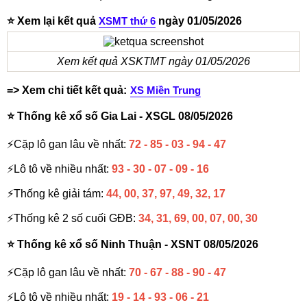
⭐️ Xem lại kết quả
XSMT thứ 6
ngày 01/05/2026
Xem kết quả XSKTMT ngày 01/05/2026
=> Xem chi tiết kết quả:
XS Miền Trung
⭐️
Thống kê xổ số Gia Lai - XSGL 08/05/2026
⚡Cặp lô gan lâu về nhất:
​​​​​​72 - 85 - 03 - 94 - 47
⚡Lô tô về nhiều nhất:
​​​​​​93 - 30 - 07 - 09 - 16
⚡Thống kê giải tám:
​​​​​​44, 00, 37, 97, 49, 32, 17
⚡Thống kê 2 số cuối GĐB:
​​​​​​34, 31, 69, 00, 07, 00, 30
⭐️
Thống kê xổ số Ninh Thuận - XSNT 08/05/2026
⚡Cặp lô gan lâu về nhất:
​​​​​​70 - 67 - 88 - 90 - 47
⚡Lô tô về nhiều nhất:
​​​​​​19 - 14 - 93 - 06 - 21