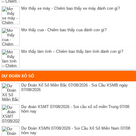
Mơ thấy xe máy - Chiêm bao thấy xe máy đánh con gì?
Mơ thấy cua - Chiêm bao thấy cua đánh con gì?
Mơ thấy làm tình – Chiêm bao thấy làm tình đánh con gì?
DỰ ĐOÁN XỔ SỐ
Dự Đoán Xổ Số Miền Bắc 07/08/2026 - Soi Cầu XSMB ngày
07/08/2026
Dự đoán XSMT 07/08/2026 - Soi cầu xổ số miền Trung 07/08
hôm nay
Dự Đoán XSMN 07/08/2026 - Soi Cầu Xổ Số Miền Nam 07/08
hôm nay