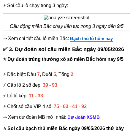
⚡
Soi cầu lô chạy trong 3 ngày:
Cầu động miền Bắc chạy liên tục trong 3 ngày đến 9/5
⇒ Xem chi tiết cầu lô miền Bắc:
Bạch thủ lô hôm nay
✅
3.
Dự đoán soi cầu miền Bắc ngày 09/05/2026
⭐️
Dự đoán trúng thưởng xổ số miền Bắc hôm nay 9/5
⚡
Đặc biệt: Đầu
7
, Đuôi
5
,
Tổng
2
⚡
Cặp lô 2 số đẹp:
39 - 93
⚡
Lô tô kép:
11 - 33
⚡
Chốt số cầu VIP 4 số:
75 - 63 - 41 - 92
⇒ Xem dự đoán MB mới nhất:
Dự đoán XSMB
⭐️
Soi cầu bạch thủ miền Bắc ngày 09/05/2026 thứ bảy