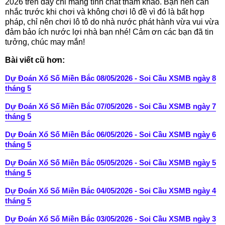
2026 trên đây chỉ mang tính chất tham khảo. Bạn nên cân
nhắc trước khi chơi và không chơi lô đề vì đó là bất hợp
pháp, chỉ nên chơi lô tô do nhà nước phát hành vừa vui vừa
đảm bảo ích nước lợi nhà bạn nhé! Cảm ơn các bạn đã tin
tưởng, chúc may mắn!
Bài viết cũ hơn:
Dự Đoán Xổ Số Miền Bắc 08/05/2026 - Soi Cầu XSMB ngày 8
tháng 5
Dự Đoán Xổ Số Miền Bắc 07/05/2026 - Soi Cầu XSMB ngày 7
tháng 5
Dự Đoán Xổ Số Miền Bắc 06/05/2026 - Soi Cầu XSMB ngày 6
tháng 5
Dự Đoán Xổ Số Miền Bắc 05/05/2026 - Soi Cầu XSMB ngày 5
tháng 5
Dự Đoán Xổ Số Miền Bắc 04/05/2026 - Soi Cầu XSMB ngày 4
tháng 5
Dự Đoán Xổ Số Miền Bắc 03/05/2026 - Soi Cầu XSMB ngày 3