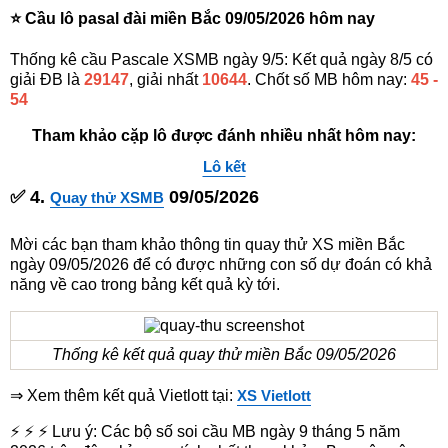
⭐️
Cầu lô pasal đài miền Bắc 09/05/2026 hôm nay
Thống kê cầu Pascale XSMB ngày 9/5: Kết quả ngày 8/5 có
giải ĐB là
29147
, giải nhất
10644
. Chốt số MB hôm nay:
45 -
54
Tham khảo cặp lô được đánh nhiều nhất hôm nay:
Lô kết
✅ 4.
​​​​​​​​​​​​​​ 09/05/2026
Quay thử XSMB
Mời các bạn tham khảo thông tin quay thử XS miền Bắc
ngày 09/05/2026 để có được những con số dự đoán có khả
năng về cao trong bảng kết quả kỳ tới.
Thống kê kết quả quay thử miền Bắc 09/05/2026
⇒ Xem thêm kết quả Vietlott tại:
XS Vietlott
⚡ ⚡ ⚡ Lưu ý:
Các bộ số soi cầu MB ngày 9 tháng 5 năm