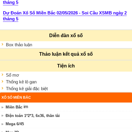
tháng 5
Dự Đoán Xổ Số Miền Bắc 02/05/2026 - Soi Cầu XSMB ngày 2
tháng 5
Diễn đàn xổ số
Box thảo luận
Thảo luận kết quả xổ số
Tiện ích
Sổ mơ
Thống kê lô gan
Thống kê giải đặc biệt
XỔ SỐ MIỀN BẮC
Miền Bắc
Điện toán 1*2*3, 6x36, thần tài
Mega 6/45