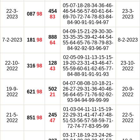
05-07-18-28-34-36-46-
22-3-
454
46-54-56-57-60-61-64-
23-3-
087
98
2023
83
69-70-72-74-78-83-84-
2023
84-90-91-91-94-97
04-09-15-21-29-30-30-
888
33-35-35-39-42-44-54-
7-2-2023
181
98
8-2-2023
64
55-64-65-76-78-79-83-
84-92-92-93-96-97
02-05-09-11-13-15-15-
22-10-
128
19-20-23-31-43-46-47-
23-10-
316
98
2022
43
55-59-60-61-62-65-77-
2022
84-88-91-91-91-93
04-07-08-08-10-18-21-
19-9-
502
26-27-29-31-36-40-46-
20-9-
621
98
2022
21
56-64-65-71-76-92-92-
2022
93-94-94-99-99-99
01-03-04-11-11-15-19-
21-5-
245
22-29-31-41-47-47-48-
22-5-
851
98
2022
47
51-53-56-57-58-59-71-
2022
72-74-77-83-95-99
03-17-18-19-23-24-26-