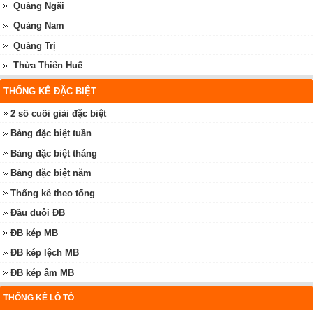
Quảng Ngãi
Quảng Nam
Quảng Trị
Thừa Thiên Huế
THỐNG KÊ ĐẶC BIỆT
2 số cuối giải đặc biệt
Bảng đặc biệt tuần
Bảng đặc biệt tháng
Bảng đặc biệt năm
Thống kê theo tổng
Đầu đuôi ĐB
ĐB kép MB
ĐB kép lệch MB
ĐB kép âm MB
THỐNG KÊ LÔ TÔ