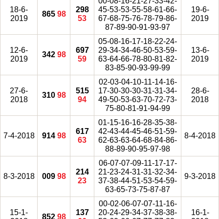
00-08-16-21-27-33-42-
18-6-
298
45-53-53-55-58-61-66-
19-6-
865
98
2019
53
67-68-75-76-78-79-86-
2019
87-89-90-91-93-97
05-08-16-17-18-22-24-
12-6-
697
29-34-34-46-50-53-59-
13-6-
342
98
2019
59
63-64-66-78-80-81-82-
2019
83-85-90-93-99-99
02-03-04-10-11-14-16-
27-6-
515
17-30-30-30-31-31-34-
28-6-
310
98
2018
94
49-50-53-63-70-72-73-
2018
75-80-81-91-94-99
01-15-16-16-28-35-38-
617
42-43-44-45-46-51-59-
7-4-2018
914
98
8-4-2018
63
62-63-63-64-68-84-86-
88-89-90-95-97-98
06-07-07-09-11-17-17-
214
21-23-24-31-31-32-34-
8-3-2018
009
98
9-3-2018
23
37-38-44-51-53-54-59-
63-65-73-75-87-87
00-02-06-07-07-11-16-
15-1-
137
20-24-29-34-37-38-38-
16-1-
852
98