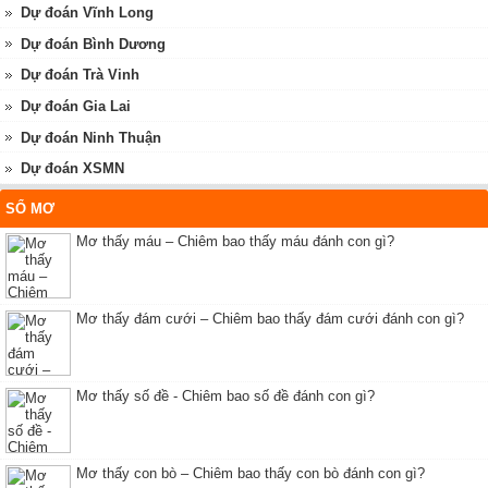
Dự đoán Vĩnh Long
Dự đoán Bình Dương
Dự đoán Trà Vinh
Dự đoán Gia Lai
Dự đoán Ninh Thuận
Dự đoán XSMN
SỔ MƠ
Mơ thấy máu – Chiêm bao thấy máu đánh con gì?
Mơ thấy đám cưới – Chiêm bao thấy đám cưới đánh con gì?
Mơ thấy số đề - Chiêm bao số đề đánh con gì?
Mơ thấy con bò – Chiêm bao thấy con bò đánh con gì?