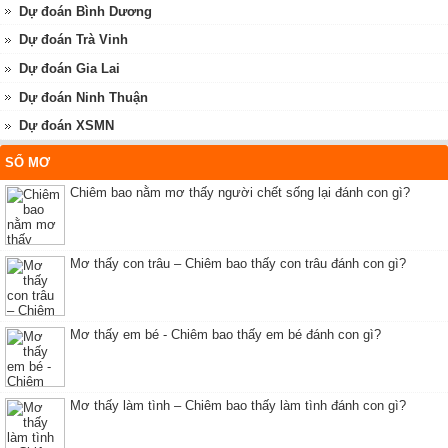
Dự đoán Bình Dương
Dự đoán Trà Vinh
Dự đoán Gia Lai
Dự đoán Ninh Thuận
Dự đoán XSMN
SỔ MƠ
Chiêm bao nằm mơ thấy người chết sống lại đánh con gì?
Mơ thấy con trâu – Chiêm bao thấy con trâu đánh con gì?
Mơ thấy em bé - Chiêm bao thấy em bé đánh con gì?
Mơ thấy làm tình – Chiêm bao thấy làm tình đánh con gì?