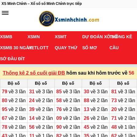
XS Minh Chính – Xổ số số Minh Chính trực tiếp
XSMB
XSMN
XSMT
DỰ ĐOÁN XỔ SỐ
THỐNG KÊ
XSMB 30 NGÀY
VIETLOTT
QUAY THỬ
SỔ MƠ
CẦU
SỚ ĐẦU ĐÍT
Thống kê 2 số cuối giải ĐB
hôm sau khi hôm trước về
56
Bộ số
Bộ số
Bộ số
Bộ số
Bộ số
79
về 3 lần
31
về 3 lần
85
về 3 lần
30
về 3 lần
81
về 3 lần
80
về 2 lần
24
về 2 lần
58
về 2 lần
88
về 2 lần
73
về 2 lần
95
về 2 lần
39
về 2 lần
76
về 2 lần
13
về 2 lần
20
về 2 lần
67
về 2 lần
14
về 2 lần
09
về 2 lần
26
về 2 lần
71
về 2 lần
78
về 2 lần
56
về 2 lần
90
về 2 lần
45
về 2 lần
48
về 1 lần
43
về 1 lần
11
về 1 lần
82
về 1 lần
35
về 1 lần
62
về 1 lần