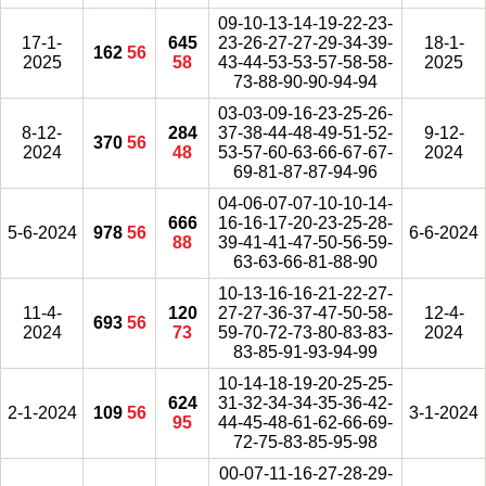
09-10-13-14-19-22-23-
17-1-
645
23-26-27-27-29-34-39-
18-1-
162
56
2025
58
43-44-53-53-57-58-58-
2025
73-88-90-90-94-94
03-03-09-16-23-25-26-
8-12-
284
37-38-44-48-49-51-52-
9-12-
370
56
2024
48
53-57-60-63-66-67-67-
2024
69-81-87-87-94-96
04-06-07-07-10-10-14-
666
16-16-17-20-23-25-28-
5-6-2024
978
56
6-6-2024
88
39-41-41-47-50-56-59-
63-63-66-81-88-90
10-13-16-16-21-22-27-
11-4-
120
27-27-36-37-47-50-58-
12-4-
693
56
2024
73
59-70-72-73-80-83-83-
2024
83-85-91-93-94-99
10-14-18-19-20-25-25-
624
31-32-34-34-35-36-42-
2-1-2024
109
56
3-1-2024
95
44-45-48-61-62-66-69-
72-75-83-85-95-98
00-07-11-16-27-28-29-