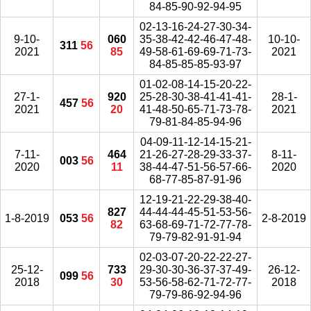
84-85-90-92-94-95
02-13-16-24-27-30-34-
9-10-
060
35-38-42-42-46-47-48-
10-10-
311
56
2021
85
49-58-61-69-69-71-73-
2021
84-85-85-85-93-97
01-02-08-14-15-20-22-
27-1-
920
25-28-30-38-41-41-41-
28-1-
457
56
2021
20
41-48-50-65-71-73-78-
2021
79-81-84-85-94-96
04-09-11-12-14-15-21-
7-11-
464
21-26-27-28-29-33-37-
8-11-
003
56
2020
11
38-44-47-51-56-57-66-
2020
68-77-85-87-91-96
12-19-21-22-29-38-40-
827
44-44-44-45-51-53-56-
1-8-2019
053
56
2-8-2019
82
63-68-69-71-72-77-78-
79-79-82-91-91-94
02-03-07-20-22-22-27-
25-12-
733
29-30-30-36-37-37-49-
26-12-
099
56
2018
30
53-56-58-62-71-72-77-
2018
79-79-86-92-94-96