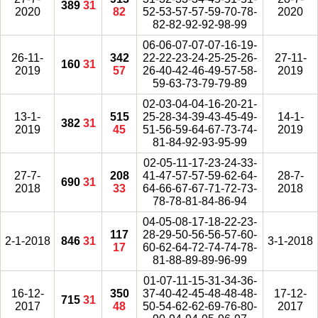
389
31
2020
82
52-53-57-57-59-70-78-
2020
82-82-92-92-98-99
06-06-07-07-07-16-19-
26-11-
342
22-22-23-24-25-25-26-
27-11-
160
31
2019
57
26-40-42-46-49-57-58-
2019
59-63-73-79-79-89
02-03-04-04-16-20-21-
13-1-
515
25-28-34-39-43-45-49-
14-1-
382
31
2019
45
51-56-59-64-67-73-74-
2019
81-84-92-93-95-99
02-05-11-17-23-24-33-
27-7-
208
41-47-57-57-59-62-64-
28-7-
690
31
2018
33
64-66-67-67-71-72-73-
2018
78-78-81-84-86-94
04-05-08-17-18-22-23-
117
28-29-50-56-56-57-60-
2-1-2018
846
31
3-1-2018
17
60-62-64-72-74-74-78-
81-88-89-89-96-99
01-07-11-15-31-34-36-
16-12-
350
37-40-42-45-48-48-48-
17-12-
715
31
2017
48
50-54-62-62-69-76-80-
2017