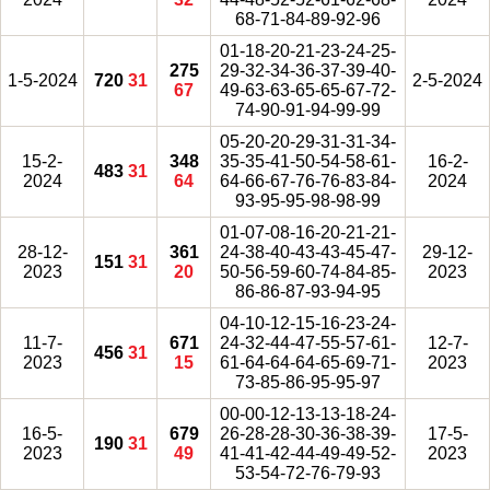
68-71-84-89-92-96
01-18-20-21-23-24-25-
275
29-32-34-36-37-39-40-
1-5-2024
720
31
2-5-2024
67
49-63-63-65-65-67-72-
74-90-91-94-99-99
05-20-20-29-31-31-34-
15-2-
348
35-35-41-50-54-58-61-
16-2-
483
31
2024
64
64-66-67-76-76-83-84-
2024
93-95-95-98-98-99
01-07-08-16-20-21-21-
28-12-
361
24-38-40-43-43-45-47-
29-12-
151
31
2023
20
50-56-59-60-74-84-85-
2023
86-86-87-93-94-95
04-10-12-15-16-23-24-
11-7-
671
24-32-44-47-55-57-61-
12-7-
456
31
2023
15
61-64-64-64-65-69-71-
2023
73-85-86-95-95-97
00-00-12-13-13-18-24-
16-5-
679
26-28-28-30-36-38-39-
17-5-
190
31
2023
49
41-41-42-44-49-49-52-
2023
53-54-72-76-79-93