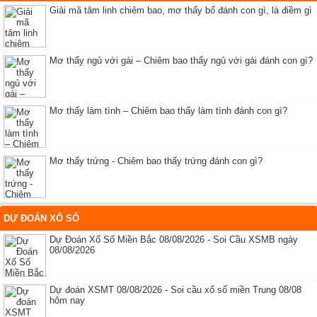
Giải mã tâm linh chiêm bao, mơ thấy bố đánh con gì, là điềm gì
Mơ thấy ngủ với gái – Chiêm bao thấy ngủ với gái đánh con gì?
Mơ thấy làm tình – Chiêm bao thấy làm tình đánh con gì?
Mơ thấy trứng - Chiêm bao thấy trứng đánh con gì?
DỰ ĐOÁN XỔ SỐ
Dự Đoán Xổ Số Miền Bắc 08/08/2026 - Soi Cầu XSMB ngày
08/08/2026
Dự đoán XSMT 08/08/2026 - Soi cầu xổ số miền Trung 08/08
hôm nay