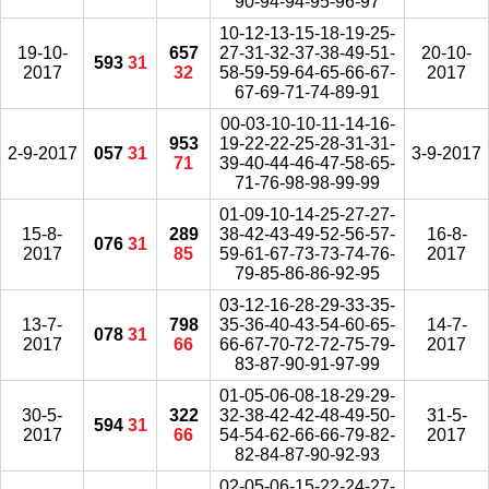
90-94-94-95-96-97
10-12-13-15-18-19-25-
19-10-
657
27-31-32-37-38-49-51-
20-10-
593
31
2017
32
58-59-59-64-65-66-67-
2017
67-69-71-74-89-91
00-03-10-10-11-14-16-
953
19-22-22-25-28-31-31-
2-9-2017
057
31
3-9-2017
71
39-40-44-46-47-58-65-
71-76-98-98-99-99
01-09-10-14-25-27-27-
15-8-
289
38-42-43-49-52-56-57-
16-8-
076
31
2017
85
59-61-67-73-73-74-76-
2017
79-85-86-86-92-95
03-12-16-28-29-33-35-
13-7-
798
35-36-40-43-54-60-65-
14-7-
078
31
2017
66
66-67-70-72-72-75-79-
2017
83-87-90-91-97-99
01-05-06-08-18-29-29-
30-5-
322
32-38-42-42-48-49-50-
31-5-
594
31
2017
66
54-54-62-66-66-79-82-
2017
82-84-87-90-92-93
02-05-06-15-22-24-27-