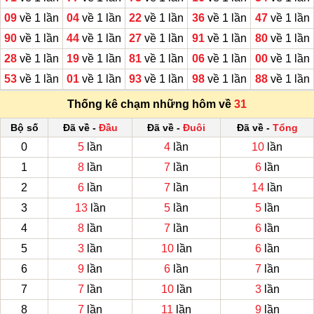
09
về 1 lần
04
về 1 lần
22
về 1 lần
36
về 1 lần
47
về 1 lần
90
về 1 lần
44
về 1 lần
27
về 1 lần
91
về 1 lần
80
về 1 lần
28
về 1 lần
19
về 1 lần
81
về 1 lần
06
về 1 lần
00
về 1 lần
53
về 1 lần
01
về 1 lần
93
về 1 lần
98
về 1 lần
88
về 1 lần
Thống kê chạm những hôm về
31
Bộ số
Đã về -
Đầu
Đã về -
Đuôi
Đã về -
Tổng
0
5
lần
4
lần
10
lần
1
8
lần
7
lần
6
lần
2
6
lần
7
lần
14
lần
3
13
lần
5
lần
5
lần
4
8
lần
7
lần
6
lần
5
3
lần
10
lần
6
lần
6
9
lần
6
lần
7
lần
7
7
lần
10
lần
3
lần
8
7
lần
11
lần
9
lần