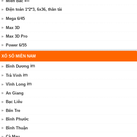
Miền Bắc
Điện toán 1*2*3, 6x36, thần tài
Mega 6/45
Max 3D
Max 3D Pro
Power 6/55
XỔ SỐ MIỀN NAM
Bình Dương
Trà Vinh
Vĩnh Long
An Giang
Bạc Liêu
Bến Tre
Bình Phước
Bình Thuận
Cà Mau