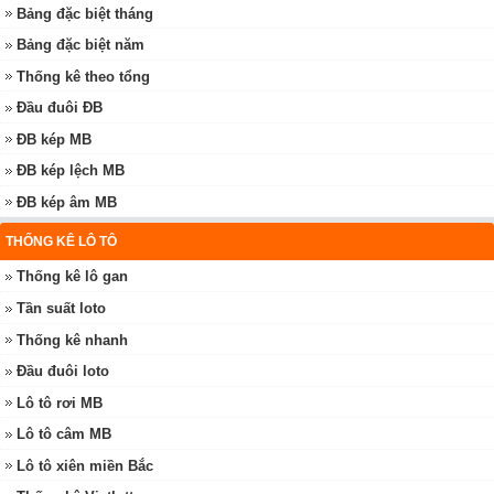
Bảng đặc biệt tháng
Bảng đặc biệt năm
Thống kê theo tổng
Đầu đuôi ĐB
ĐB kép MB
ĐB kép lệch MB
ĐB kép âm MB
THỐNG KÊ LÔ TÔ
Thống kê lô gan
Tần suất loto
Thống kê nhanh
Đầu đuôi loto
Lô tô rơi MB
Lô tô câm MB
Lô tô xiên miền Bắc