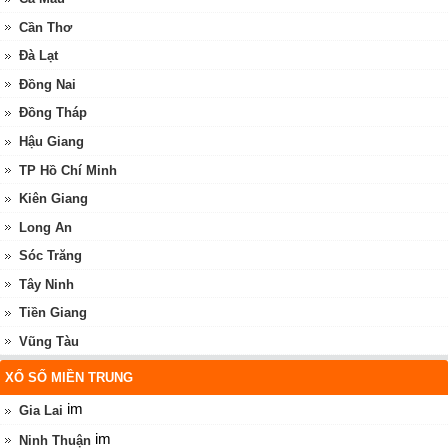
Cần Thơ
Đà Lạt
Đồng Nai
Đồng Tháp
Hậu Giang
TP Hồ Chí Minh
Kiên Giang
Long An
Sóc Trăng
Tây Ninh
Tiền Giang
Vũng Tàu
XỔ SỐ MIỀN TRUNG
Gia Lai
Ninh Thuận