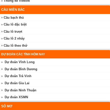
Thống kê Vietlott
CẦU MIỀN BẮC
Cầu bạch thủ
Cầu lô đặc biệt
Cầu lô trượt
Cầu lô 2 nháy
Cầu lô theo thứ
DỰ ĐOÁN CÁC TỈNH HÔM NAY
Dự đoán Vĩnh Long
Dự đoán Bình Dương
Dự đoán Trà Vinh
Dự đoán Gia Lai
Dự đoán Ninh Thuận
Dự đoán XSMN
SỔ MƠ