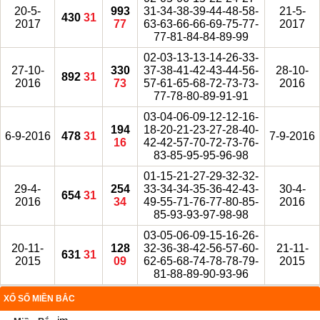
20-5-
993
31-34-38-39-44-48-58-
21-5-
430
31
2017
77
63-63-66-66-69-75-77-
2017
77-81-84-84-89-99
02-03-13-13-14-26-33-
27-10-
330
37-38-41-42-43-44-56-
28-10-
892
31
2016
73
57-61-65-68-72-73-73-
2016
77-78-80-89-91-91
03-04-06-09-12-12-16-
194
18-20-21-23-27-28-40-
6-9-2016
478
31
7-9-2016
16
42-42-57-70-72-73-76-
83-85-95-95-96-98
01-15-21-27-29-32-32-
29-4-
254
33-34-34-35-36-42-43-
30-4-
654
31
2016
34
49-55-71-76-77-80-85-
2016
85-93-93-97-98-98
03-05-06-09-15-16-26-
20-11-
128
32-36-38-42-56-57-60-
21-11-
631
31
2015
09
62-65-68-74-78-78-79-
2015
81-88-89-90-93-96
XỔ SỐ MIỀN BẮC