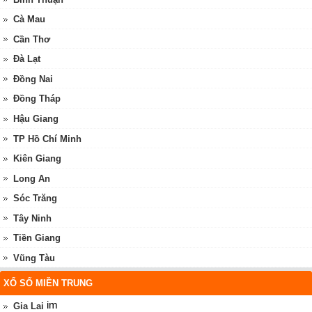
Cà Mau
Cần Thơ
Đà Lạt
Đồng Nai
Đồng Tháp
Hậu Giang
TP Hồ Chí Minh
Kiên Giang
Long An
Sóc Trăng
Tây Ninh
Tiền Giang
Vũng Tàu
XỔ SỐ MIỀN TRUNG
Gia Lai