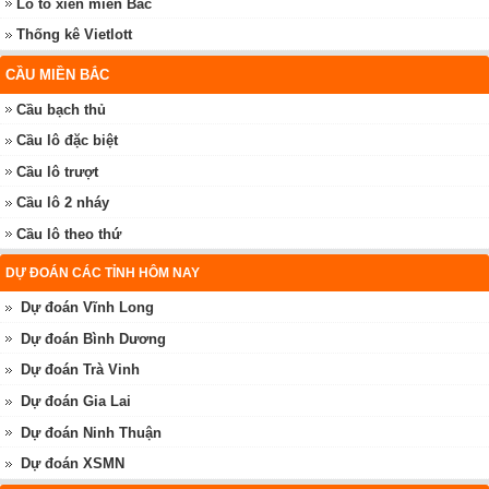
Lô tô xiên miền Bắc
Thống kê Vietlott
CẦU MIỀN BẮC
Cầu bạch thủ
Cầu lô đặc biệt
Cầu lô trượt
Cầu lô 2 nháy
Cầu lô theo thứ
DỰ ĐOÁN CÁC TỈNH HÔM NAY
Dự đoán Vĩnh Long
Dự đoán Bình Dương
Dự đoán Trà Vinh
Dự đoán Gia Lai
Dự đoán Ninh Thuận
Dự đoán XSMN