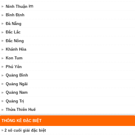
Ninh Thuận
Bình Định
Đà Nẵng
Đắc Lắc
Đắc Nông
Khánh Hòa
Kon Tum
Phú Yên
Quảng Bình
Quảng Ngãi
Quảng Nam
Quảng Trị
Thừa Thiên Huế
THỐNG KÊ ĐẶC BIỆT
2 số cuối giải đặc biệt