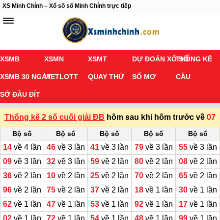
XS Minh Chính – Xổ số số Minh Chính trực tiếp
XSMB
XSMN
XSMT
DỰ ĐOÁN XỔ SỐ
THỐNG KÊ
XSMB 30 NGÀY
VIETLOTT
QUAY THỬ
SỔ MƠ
CẦU
SỚ ĐẦU ĐÍT
Thống kê 2 số cuối giải ĐB
hôm sau khi hôm trước về
07
Bộ số
Bộ số
Bộ số
Bộ số
Bộ số
14
về 4 lần
46
về 3 lần
41
về 3 lần
79
về 3 lần
55
về 3 lần
09
về 3 lần
32
về 3 lần
59
về 2 lần
80
về 2 lần
08
về 2 lần
36
về 2 lần
10
về 2 lần
25
về 2 lần
70
về 2 lần
65
về 2 lần
96
về 2 lần
75
về 2 lần
37
về 2 lần
18
về 1 lần
30
về 1 lần
62
về 1 lần
47
về 1 lần
53
về 1 lần
92
về 1 lần
17
về 1 lần
02
về 1 lần
72
về 1 lần
54
về 1 lần
48
về 1 lần
99
về 1 lần