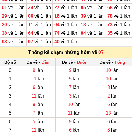
01
về 1 lần
24
về 1 lần
27
về 1 lần
85
về 1 lần
68
về 1 lần
29
về 1 lần
06
về 1 lần
16
về 1 lần
39
về 1 lần
78
về 1 lần
20
về 1 lần
11
về 1 lần
04
về 1 lần
13
về 1 lần
73
về 1 lần
38
về 1 lần
64
về 1 lần
74
về 1 lần
84
về 1 lần
35
về 1 lần
98
về 1 lần
97
về 1 lần
40
về 1 lần
Thống kê chạm những hôm về
07
Bộ số
Đã về -
Đầu
Đã về -
Đuôi
Đã về -
Tổng
0
9
lần
9
lần
10
lần
1
11
lần
5
lần
10
lần
2
6
lần
7
lần
8
lần
3
11
lần
3
lần
2
lần
4
9
lần
10
lần
6
lần
5
7
lần
11
lần
13
lần
6
5
lần
9
lần
6
lần
7
11
lần
6
lần
6
lần