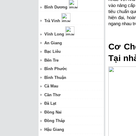
vào nâng cấp 
Bình Dương
tiêu chuẩn qu
hiện đại, hoà
Trà Vinh
ngang nhau tr
Vĩnh Long
An Giang
Cơ Ch
Bạc Liêu
Tại nh
Bến Tre
Bình Phước
Bình Thuận
Cà Mau
Cần Thơ
Đà Lạt
Đồng Nai
Đồng Tháp
Hậu Giang