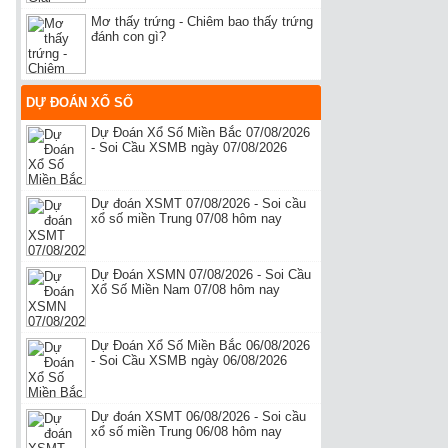
Mơ thấy trứng - Chiêm bao thấy trứng
đánh con gì?
DỰ ĐOÁN XỔ SỐ
Dự Đoán Xổ Số Miền Bắc 07/08/2026
- Soi Cầu XSMB ngày 07/08/2026
Dự đoán XSMT 07/08/2026 - Soi cầu
xổ số miền Trung 07/08 hôm nay
Dự Đoán XSMN 07/08/2026 - Soi Cầu
Xổ Số Miền Nam 07/08 hôm nay
Dự Đoán Xổ Số Miền Bắc 06/08/2026
- Soi Cầu XSMB ngày 06/08/2026
Dự đoán XSMT 06/08/2026 - Soi cầu
xổ số miền Trung 06/08 hôm nay