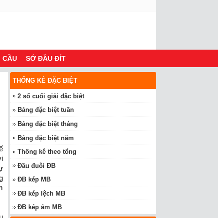
CẦU
SỚ ĐẦU ĐÍT
THỐNG KÊ ĐẶC BIỆT
2 số cuối giải đặc biệt
Bảng đặc biệt tuần
Bảng đặc biệt tháng
Bảng đặc biệt năm
 
Thống kê theo tổng
 
Đầu đuôi ĐB
 
 
ĐB kép MB
 
ĐB kép lệch MB
ĐB kép âm MB
 