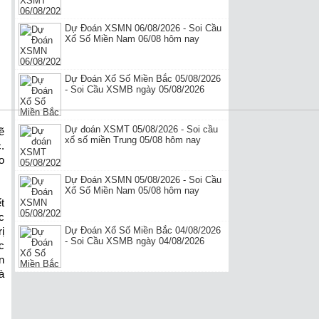
Dự Đoán XSMN 06/08/2026 - Soi Cầu
Xổ Số Miền Nam 06/08 hôm nay
Dự Đoán Xổ Số Miền Bắc 05/08/2026
- Soi Cầu XSMB ngày 05/08/2026
Dự đoán XSMT 05/08/2026 - Soi cầu
 
xổ số miền Trung 05/08 hôm nay
 
 
Dự Đoán XSMN 05/08/2026 - Soi Cầu
Xổ Số Miền Nam 05/08 hôm nay
 
 
Dự Đoán Xổ Số Miền Bắc 04/08/2026
 
- Soi Cầu XSMB ngày 04/08/2026
 
 
 