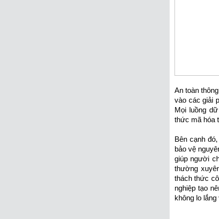
An toàn thông
vào các giải 
Mọi luồng dữ 
thức mã hóa t
Bên cạnh đó, 
bảo vệ nguyên
giúp người ch
thường xuyên
thách thức cô
nghiệp tạo nê
không lo lắng 