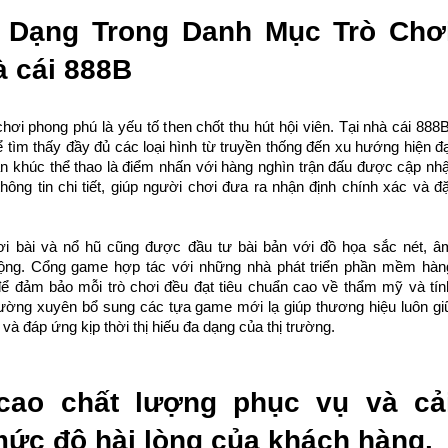
 Dạng Trong Danh Mục Trò Chơi
à cái 888B
hơi phong phú là yếu tố then chốt thu hút hội viên. Tại nhà cái 888B,
 tìm thấy đầy đủ các loại hình từ truyền thống đến xu hướng hiện đại
n khúc thể thao là điểm nhấn với hàng nghìn trận đấu được cập nhật
thông tin chi tiết, giúp người chơi đưa ra nhận định chính xác và đặt
i bài và nổ hũ cũng được đầu tư bài bản với đồ họa sắc nét, âm
ộng. Cổng game hợp tác với những nhà phát triển phần mềm hàng
để đảm bảo mỗi trò chơi đều đạt tiêu chuẩn cao về thẩm mỹ và tính
ường xuyên bổ sung các tựa game mới lạ giúp thương hiệu luôn giữ
và đáp ứng kịp thời thị hiếu đa dạng của thị trường.
cao chất lượng phục vụ và cải
mức độ hài lòng của khách hàng.