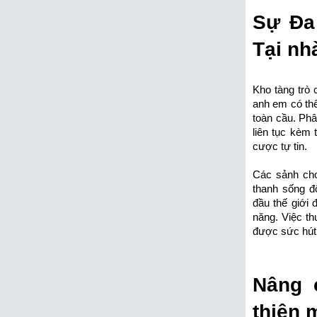
Sự Đa
Tại nh
Kho tàng trò c
anh em có thể
toàn cầu. Phâ
liên tục kèm 
cược tự tin.
Các sảnh chơ
thanh sống đ
đầu thế giới 
năng. Việc th
được sức hút 
Nâng 
thiện 