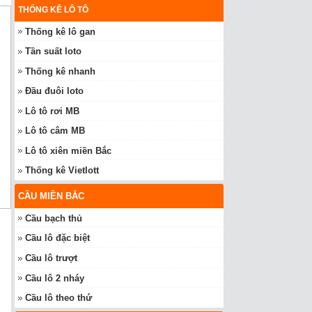
THỐNG KÊ LÔ TÔ
Thống kê lô gan
Tần suất loto
Thống kê nhanh
Đầu đuôi loto
Lô tô rơi MB
Lô tô câm MB
Lô tô xiên miền Bắc
Thống kê Vietlott
CẦU MIỀN BẮC
Cầu bạch thủ
Cầu lô đặc biệt
Cầu lô trượt
Cầu lô 2 nháy
Cầu lô theo thứ