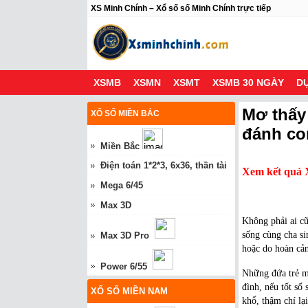
XS Minh Chính – Xổ số số Minh Chính trực tiếp
XSMB
XSMN
XSMT
XSMB 30 NGÀY
D
Mơ thấy
XỔ SỐ MIỀN BẮC
đánh co
Miền Bắc
Điện toán 1*2*3, 6x36, thần tài
Xem kết quả 
Mega 6/45
Max 3D
Không phải ai cũ
sống cùng cha sin
Max 3D Pro
hoặc do hoàn cản
Power 6/55
Những đứa trẻ m
đình, nếu tốt số
XỔ SỐ MIỀN NAM
khổ, thậm chí lại