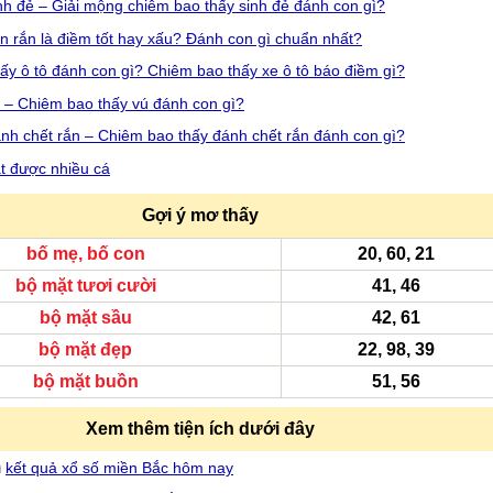
nh đẻ – Giải mộng chiêm bao thấy sinh đẻ đánh con gì?
n rắn là điềm tốt hay xấu? Đánh con gì chuẩn nhất?
y ô tô đánh con gì? Chiêm bao thấy xe ô tô báo điềm gì?
 – Chiêm bao thấy vú đánh con gì?
nh chết rắn – Chiêm bao thấy đánh chết rắn đánh con gì?
t được nhiều cá
Gợi ý mơ thấy
bố mẹ, bố con
20, 60, 21
bộ mặt tươi cười
41, 46
bộ mặt sầu
42, 61
bộ mặt đẹp
22, 98, 39
bộ mặt buồn
51, 56
Xem thêm tiện ích dưới đây
m
kết quả xổ số miền Bắc hôm nay