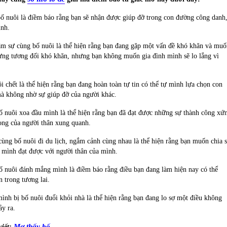
ố nuôi là điềm báo rằng bạn sẽ nhận được giúp đỡ trong con đường công danh
ình.
âm sự cùng bố nuôi là thể hiện rằng bạn đang gặp một vấn đề khó khăn và muố
ưng tương đối khó khăn, nhưng bạn không muốn gia đình mình sẽ lo lắng vì
i chết là thể hiện rằng bạn đang hoàn toàn tự tin có thể tự mình lựa chọn con
mà không nhờ sự giúp đỡ của người khác.
ố nuôi xoa đầu mình là thể hiện rằng bạn đã đạt được những sự thành công xứ
ọng của người thân xung quanh.
ùng bố nuôi đi du lịch, ngắm cảnh cùng nhau là thể hiện rằng bạn muốn chia 
 mình đạt được với người thân của mình.
ố nuôi đánh mắng mình là điềm báo rằng điều bạn đang làm hiện nay có thể
n trong tương lai.
nh bị bố nuôi đuổi khỏi nhà là thể hiện rằng bạn đang lo sợ một điều không
y ra.
Mơ thấy bố
viết: