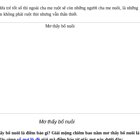
a trẻ tốt số thì ngoài cha mẹ ruột sẽ còn những người cha mẹ nuôi, là những
m không phải ruột thịt nhưng vẫn thân thiết.
Mơ thấy bố nuôi​
y bố nuôi là điềm báo gì? Giải mộng chiêm bao nằm mơ thấy bố nuôi là
sổ mơ lô đề
 Hãy cùng
giải mã điềm báo từ giấc mơ này dưới đây: