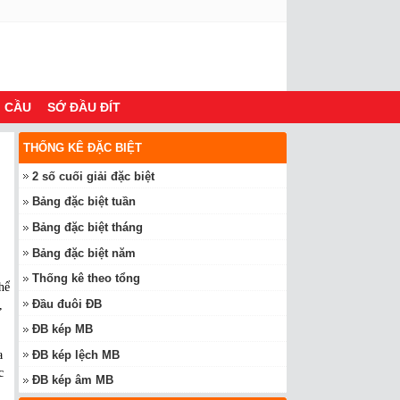
CẦU
SỚ ĐẦU ĐÍT
THỐNG KÊ ĐẶC BIỆT
2 số cuối giải đặc biệt
Bảng đặc biệt tuần
Bảng đặc biệt tháng
Bảng đặc biệt năm
Thống kê theo tổng
hể
Đầu đuôi ĐB
,
ĐB kép MB
ĐB kép lệch MB
a
c
ĐB kép âm MB