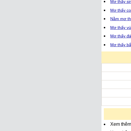
Mơ thấy si
Mơ thấy co
Nằm mơ thấ
Mơ thấy vú
Mơ thấy đá
Mơ thấy bắ
Xem thê