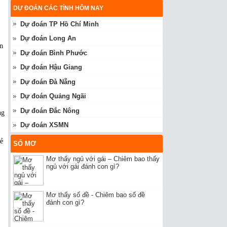
DỰ ĐOÁN CÁC TỈNH HÔM NAY
,
Dự đoán TP Hồ Chí Minh
Dự đoán Long An
n
Dự đoán Bình Phước
Dự đoán Hậu Giang
Dự đoán Đà Nẵng
Dự đoán Quảng Ngãi
Dự đoán Đắc Nông
ng
Dự đoán XSMN
sẻ
SỔ MƠ
Mơ thấy ngủ với gái – Chiêm bao thấy
ngủ với gái đánh con gì?
Mơ thấy số đề - Chiêm bao số đề
đánh con gì?